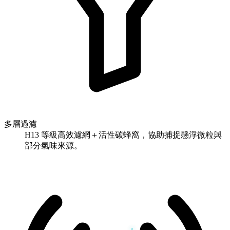
多層過濾
H13 等級高效濾網＋活性碳蜂窩，協助捕捉懸浮微粒與
部分氣味來源。