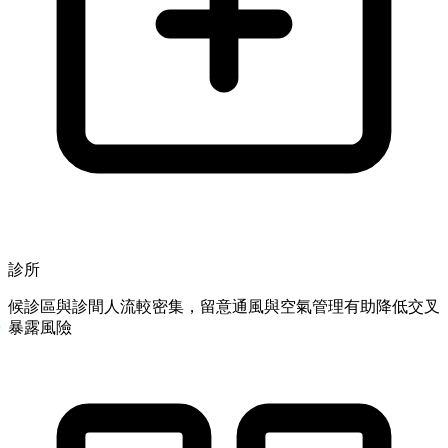
診所
候診區與診間人流較密集，留意通風與空氣管理有助降低交叉
暴露風險