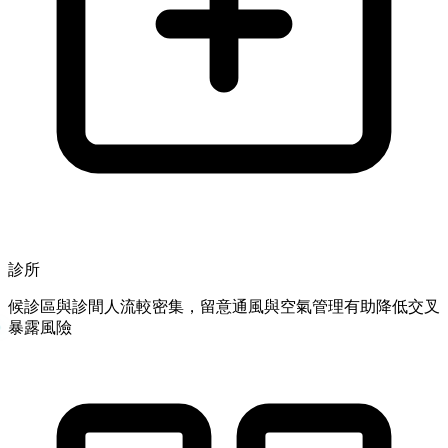
診所
候診區與診間人流較密集，留意通風與空氣管理有助降低交叉
暴露風險