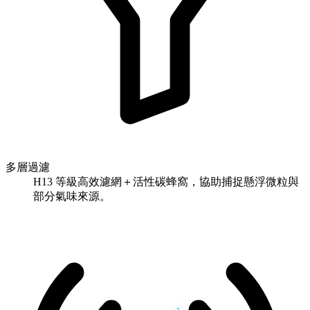
多層過濾
H13 等級高效濾網＋活性碳蜂窩，協助捕捉懸浮微粒與
部分氣味來源。