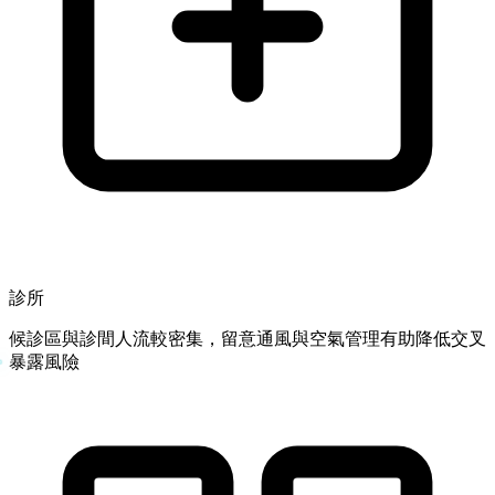
診所
候診區與診間人流較密集，留意通風與空氣管理有助降低交叉
暴露風險