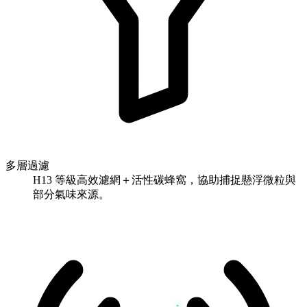
多層過濾
H13 等級高效濾網＋活性碳蜂窩，協助捕捉懸浮微粒與
部分氣味來源。