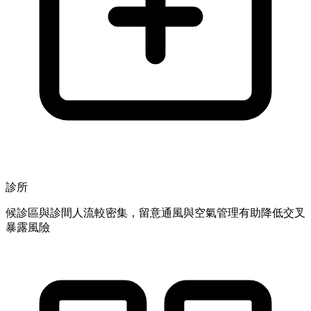
診所
候診區與診間人流較密集，留意通風與空氣管理有助降低交叉
暴露風險