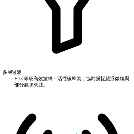
多層過濾
H13 等級高效濾網＋活性碳蜂窩，協助捕捉懸浮微粒與
部分氣味來源。