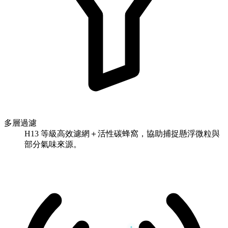
多層過濾
H13 等級高效濾網＋活性碳蜂窩，協助捕捉懸浮微粒與
部分氣味來源。