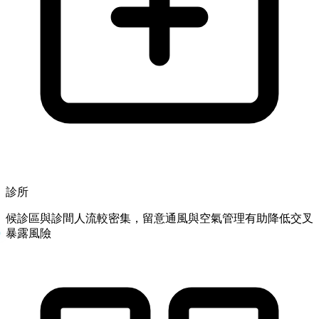
診所
候診區與診間人流較密集，留意通風與空氣管理有助降低交叉
暴露風險