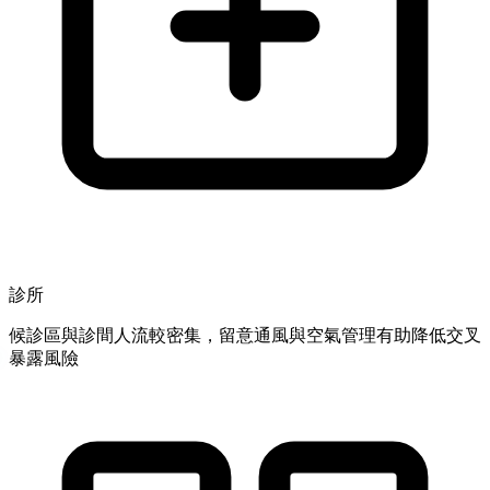
診所
候診區與診間人流較密集，留意通風與空氣管理有助降低交叉
暴露風險