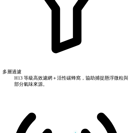
多層過濾
H13 等級高效濾網＋活性碳蜂窩，協助捕捉懸浮微粒與
部分氣味來源。