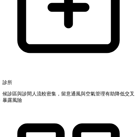
診所
候診區與診間人流較密集，留意通風與空氣管理有助降低交叉
暴露風險