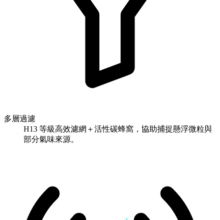
多層過濾
H13 等級高效濾網＋活性碳蜂窩，協助捕捉懸浮微粒與
部分氣味來源。