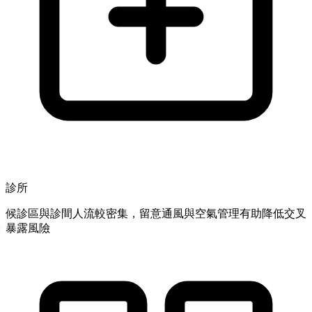
診所
候診區與診間人流較密集，留意通風與空氣管理有助降低交叉
暴露風險