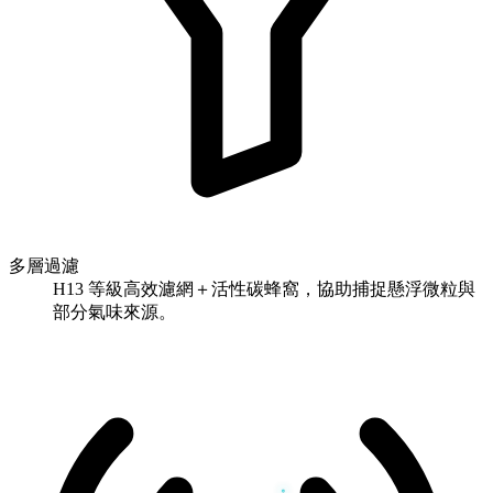
多層過濾
H13 等級高效濾網＋活性碳蜂窩，協助捕捉懸浮微粒與
部分氣味來源。