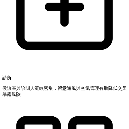
診所
候診區與診間人流較密集，留意通風與空氣管理有助降低交叉
暴露風險