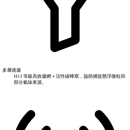
多層過濾
H13 等級高效濾網＋活性碳蜂窩，協助捕捉懸浮微粒與
部分氣味來源。