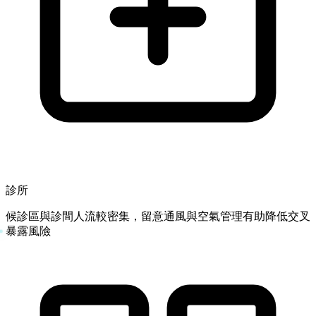
診所
候診區與診間人流較密集，留意通風與空氣管理有助降低交叉
暴露風險