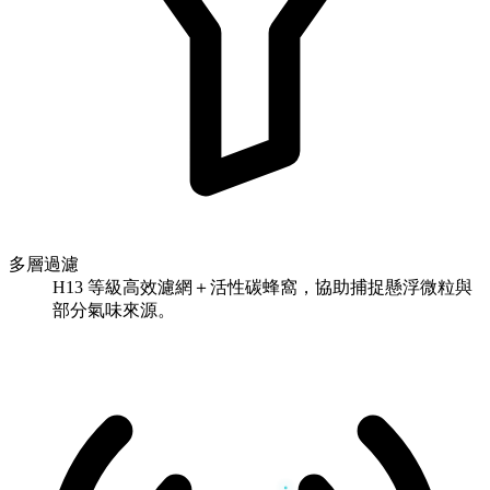
多層過濾
H13 等級高效濾網＋活性碳蜂窩，協助捕捉懸浮微粒與
部分氣味來源。