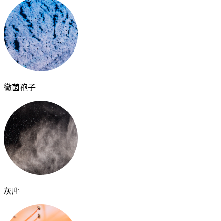
黴菌孢子
灰塵