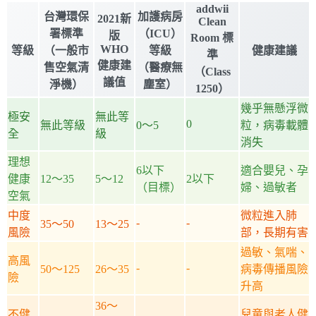
addwii
台灣環保
加護病房
2021新
Clean
署標準
（ICU）
版
Room 標
WHO
等級
（一般市
等級
健康建議
準
健康建
售空氣清
（醫療無
（Class
議值
淨機）
塵室）
1250）
幾乎無懸浮微
極安
無此等
0
無此等級
0～5
粒，病毒載體
全
級
消失
理想
6以下
適合嬰兒、孕
健康
12～35
5～12
2以下
（目標）
婦、過敏者
空氣
中度
微粒進入肺
-
-
35～50
13～25
風險
部，長期有害
過敏、氣喘、
高風
-
-
50～125
26～35
病毒傳播風險
險
升高
36～
不健
兒童與老人健