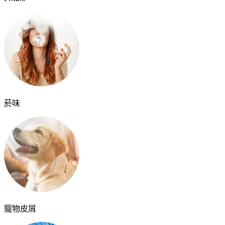
菸味
寵物皮屑