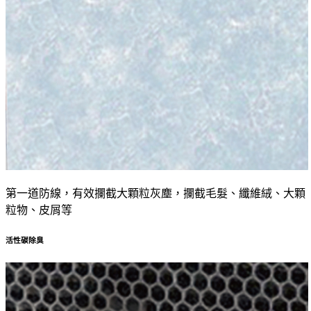
第一道防線，有效攔截大顆粒灰塵，攔截毛髮、纖維絨、大顆
粒物、皮屑等
活性碳除臭