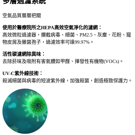
多層過濾系統
空氣品質層層把關
使用於醫療院所之HEPA高效空氣淨化的濾網：
高效微粒過濾器，攔截病毒、細菌、PM2.5、灰塵、花粉、寵
物皮屑及黴菌孢子，過濾效率可達99.97%。
活性碳濾網除異味：
去除菸味及吸附有害氣體如甲醛、揮發性有機物(VOCs)。
UV-C紫外線技術：
殺滅細菌與病毒的短波紫外線，加強殺菌，創造極致保護力。