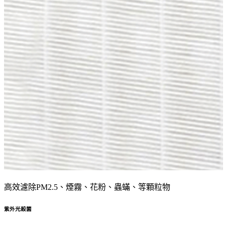
高效濾除PM2.5、煙霧、花粉、蟲蟎、等顆粒物
紫外光殺菌