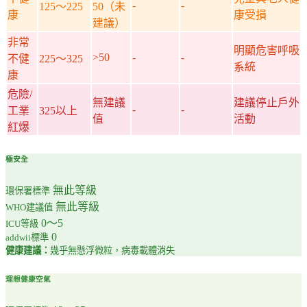
-
-
125～225
50（未
康
康受損
建議）
非常
明顯危害呼吸
>50
-
-
不健
225～325
系統
康
危險/
無建議
建議停止戶外
-
-
工業
325以上
值
活動
紅爆
極安全
無此等級
環保署標準
無此等級
WHO建議值
0～5
ICU等級
0
addwii標準
健康建議：
幾乎無懸浮微粒，病毒載體消失
理想健康空氣