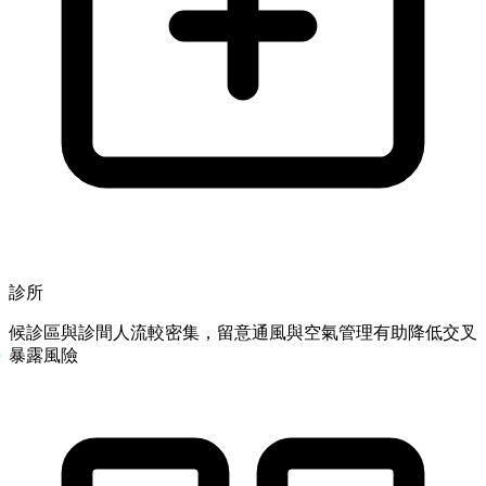
診所
候診區與診間人流較密集，留意通風與空氣管理有助降低交叉
暴露風險