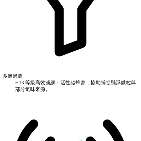
多層過濾
H13 等級高效濾網＋活性碳蜂窩，協助捕捉懸浮微粒與
部分氣味來源。