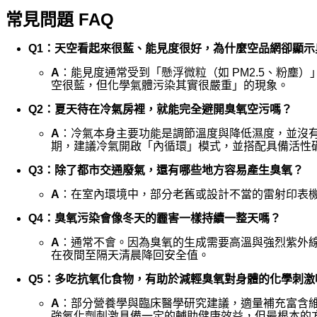
常見問題 FAQ
Q1：天空看起來很藍、能見度很好，為什麼空品網卻顯示
A
：能見度通常受到「懸浮微粒（如 PM2.5、粉
空很藍，但化學氣體污染其實很嚴重」的現象。
Q2：夏天待在冷氣房裡，就能完全避開臭氧空污嗎？
A
：冷氣本身主要功能是調節溫度與降低濕度，並沒
期，建議冷氣開啟「內循環」模式，並搭配具備活性
Q3：除了都市交通廢氣，還有哪些地方容易產生臭氧？
A
：在室內環境中，部分老舊或設計不當的雷射印表
Q4：臭氧污染會像冬天的霾害一樣持續一整天嗎？
A
：通常不會。因為臭氧的生成需要高溫與強烈紫外
在夜間至隔天清晨降回安全值。
Q5：多吃抗氧化食物，有助於減輕臭氧對身體的化學刺激
A
：部分營養學與臨床醫學研究建議，適量補充富含維
強氧化劑刺激具備一定的輔助健康效益，但最根本的