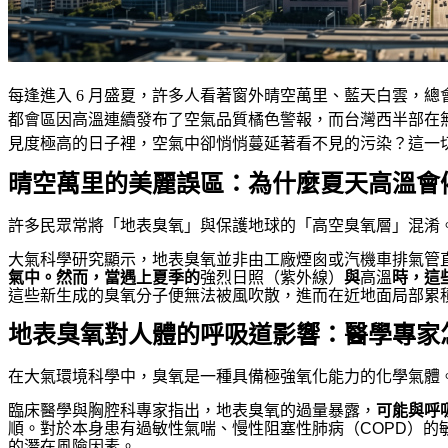
每逢進入 6 月盛夏，許多人看著窗外晴空萬里、藍天白雲，總會
都會區因高溫連續發布了空氣品質橘色警報，而台灣西半部在
見度極高的日子裡，空氣中卻悄悄蔓延著看不見的污染？這一
晴空萬里的美麗誤區：為什麼夏天高溫會
許多民眾常將「地表臭氧」與保護地球的「高空臭氧層」混淆
大氣科學研究顯示，地表臭氧並非由工廠煙囪或汽機車排氣管
氣中。然而，當遇上夏季的
強烈日照（紫外線）
與
高溫
時，這
這些新生成的臭氧分子便無法被風吹散，進而在近地面局部累
地表臭氧對人體的呼吸道影響：醫學專家
在大氣環境科學中，臭氧是一種具備極強氧化能力的化學氣體
臨床醫學與胸腔科專家指出，地表臭氧的過量暴露，
可能與呼
順。對於本身患有過敏性氣喘、慢性阻塞性肺病（COPD）
的潛在風險因素。