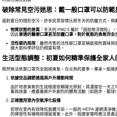
破除常見空污迷思：戴一般口罩可以防範
面對夏日的隱形空污，許多民眾習慣比照冬天的防霾方式，佩
物質狀態的差異
：冬天的 PM2.5 屬於「固態懸浮微粒
因此
普通的醫療口罩甚至防霾口罩，對於氣態的臭氧完全
活性碳的局限
：雖然市售的活性碳口罩宣稱能吸附異味與
據大氣科學評估仍相當有限。
生活型態調整：初夏如何精準保護全家人
既然無法依靠口罩完全阻絕臭氧，在炎熱的夏季，專家一般推
依據空品調節通風與戶外運動時間
由於地表臭氧的生成極度依賴陽光照射，其濃度在一天之
輩與孩童，應盡量將戶外劇烈的體育活動（如跑步、籃球
正確選用室內空氣淨化設備
若想在室內有效降低氣體污染，一般的 HEPA 濾網清淨
的揮發性有機物與殘留臭氧。此外，挑選家電時應注意產