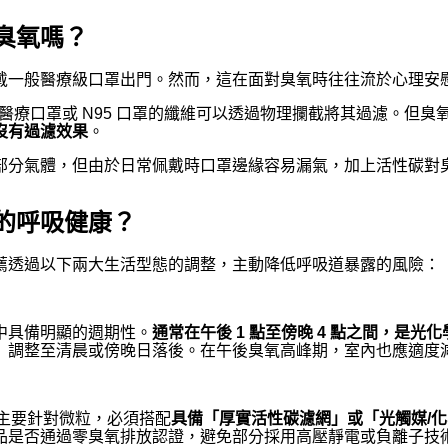
臭氧嗎？
戴一般醫療級口罩出門。然而，這在面對臭氧時往往流於心理安
」，醫療口罩或 N95 口罩的纖維可以透過物理攔截將其過濾。
沒有過濾效果
。
部分氣體，但由於日常佩戴時口罩邊緣容易漏氣，加上活性碳對
的呼吸健康？
薦透過以下兩大生活型態的調整，主動降低呼吸道暴露的風險：
中具備明顯的週期性。
通常在午後 1 點至傍晚 4 點之間，是
）調整至清晨或傍晚日落後。在午後臭氧高峰期，室內也應適度
機主要針對微粒，必須搭配
具備「厚實活性碳濾網」或「光觸媒/
品是否通過零臭氧排放認證，避免部分採用高壓靜電或負離子技