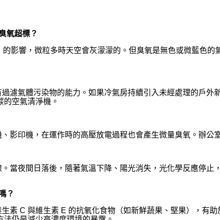
臭氧超標？
塵）」的影響，微粒多時天空會灰濛濛的。但臭氧是無色或微藍色
有過濾氣體污染物的能力。如果冷氣房持續引入未經處理的戶外
碳的空氣清淨機。
機、影印機，在運作時的高壓放電過程也會產生微量臭氧。辦公
線。當夜間日落後，隨著氣溫下降、陽光消失，光化學反應停止
嗎？
生素 C 與維生素 E 的抗氧化食物（如新鮮蔬果、堅果），有
方法仍是減少高濃度環境的暴露。