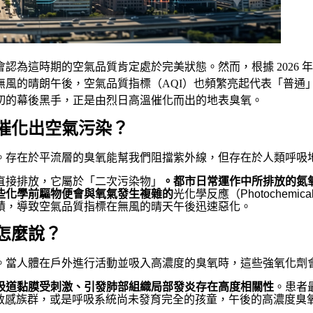
認為這時期的空氣品質肯定處於完美狀態。然而，根據 2026 
無風的晴朗午後，空氣品質指標（AQI）也頻繁亮起代表「普通
切的幕後黑手，正是由烈日高溫催化而出的地表臭氧。
催化出空氣污染？
。存在於平流層的臭氧能幫我們阻擋紫外線，但存在於人類呼吸
直接排放，它屬於「二次污染物」
。都市日常運作中所排放的氮
些化學前驅物便會與氧氣發生複雜的
光化學反應（Photochem
積，導致空氣品質指標在無風的晴天午後迅速惡化。
怎麼說？
。當人體在戶外進行活動並吸入高濃度的臭氧時，這些強氧化劑
吸道黏膜受刺激、引發肺部組織局部發炎存在高度相關性
。患者
的敏感族群，或是呼吸系統尚未發育完全的孩童，午後的高濃度臭