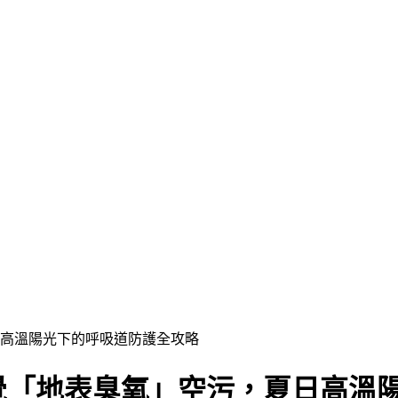
日高溫陽光下的呼吸道防護全攻略
驚覺「地表臭氧」空污，夏日高溫