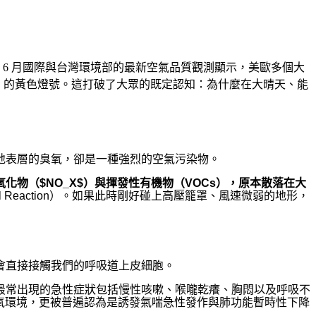
年 6 月國際與台灣環境部的最新空氣品質觀測顯示，美歐多個大
」的黃色燈號。這打破了大眾的既定認知：為什麼在大晴天、能
地表層的臭氧，卻是一種強烈的空氣污染物。
氧化物（
$NO_X$
）與揮發性有機物（VOCs），原本散落在大
ical Reaction）。如果此時剛好碰上高壓籠罩、風速微弱的地形，
會直接接觸我們的呼吸道上皮細胞。
最常出現的急性症狀包括慢性咳嗽、喉嚨乾癢、胸悶以及呼吸不
氧環境，更被普遍認為是誘發氣喘急性發作與肺功能暫時性下降