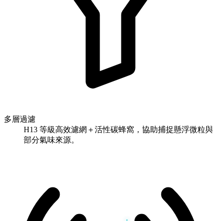
多層過濾
H13 等級高效濾網＋活性碳蜂窩，協助捕捉懸浮微粒與
部分氣味來源。