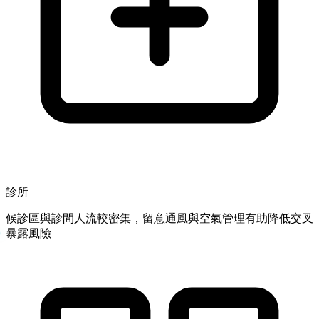
診所
候診區與診間人流較密集，留意通風與空氣管理有助降低交叉
暴露風險