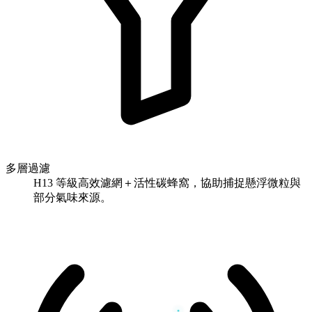
多層過濾
H13 等級高效濾網＋活性碳蜂窩，協助捕捉懸浮微粒與
部分氣味來源。