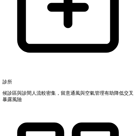
診所
候診區與診間人流較密集，留意通風與空氣管理有助降低交叉
暴露風險