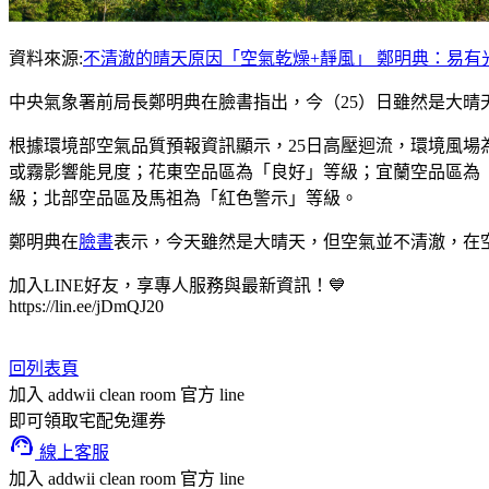
資料來源:
不清澈的晴天原因「空氣乾燥+靜風」 鄭明典：易有光
中央氣象署前局長鄭明典在臉書指出，今（25）日雖然是大
根據環境部空氣品質預報資訊顯示，25日高壓迴流，環境風
或霧影響能見度；花東空品區為「良好」等級；宜蘭空品區為
級；北部空品區及馬祖為「紅色警示」等級。
鄭明典在
臉書
表示，今天雖然是大晴天，但空氣並不清澈，在
加入LINE好友，享專人服務與最新資訊！💙
https://lin.ee/jDmQJ20
回列表頁
加入 addwii clean room 官方 line
即可領取宅配免運券
support_agent
線上客服
加入 addwii clean room 官方 line