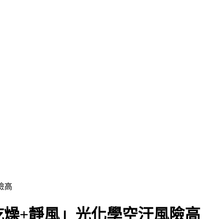
險高
乾燥+靜風」光化學空汙風險高