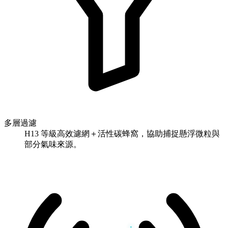
多層過濾
H13 等級高效濾網＋活性碳蜂窩，協助捕捉懸浮微粒與
部分氣味來源。