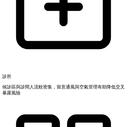
診所
候診區與診間人流較密集，留意通風與空氣管理有助降低交叉
暴露風險