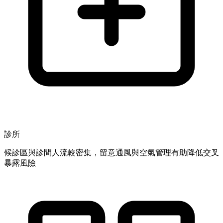
診所
候診區與診間人流較密集，留意通風與空氣管理有助降低交叉
暴露風險