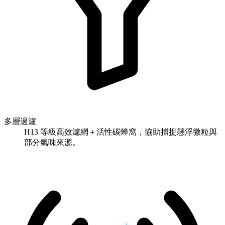
多層過濾
H13 等級高效濾網＋活性碳蜂窩，協助捕捉懸浮微粒與
部分氣味來源。