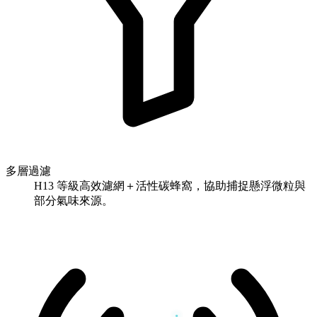
多層過濾
H13 等級高效濾網＋活性碳蜂窩，協助捕捉懸浮微粒與
部分氣味來源。