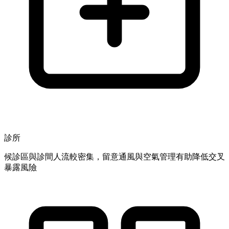
診所
候診區與診間人流較密集，留意通風與空氣管理有助降低交叉
暴露風險