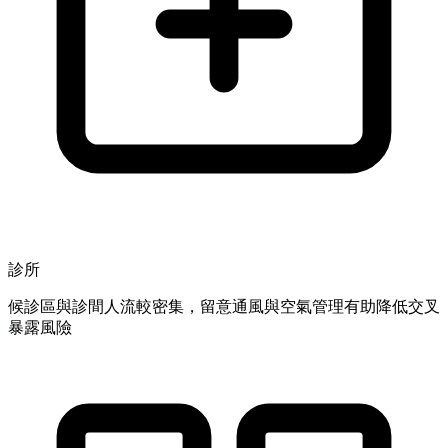
診所
候診區與診間人流較密集，留意通風與空氣管理有助降低交叉
暴露風險