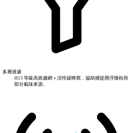
多層過濾
H13 等級高效濾網＋活性碳蜂窩，協助捕捉懸浮微粒與
部分氣味來源。