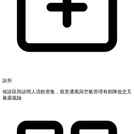
診所
候診區與診間人流較密集，留意通風與空氣管理有助降低交叉
暴露風險