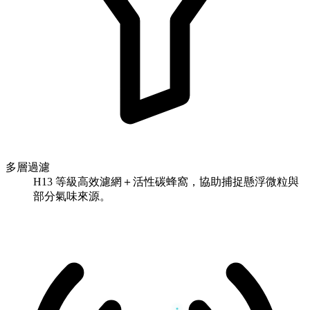
多層過濾
H13 等級高效濾網＋活性碳蜂窩，協助捕捉懸浮微粒與
部分氣味來源。