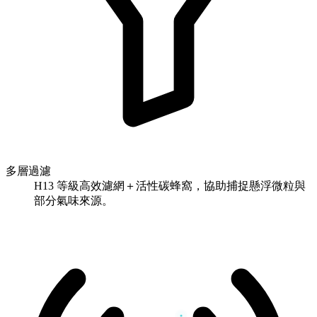
多層過濾
H13 等級高效濾網＋活性碳蜂窩，協助捕捉懸浮微粒與
部分氣味來源。