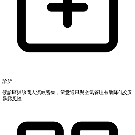
診所
候診區與診間人流較密集，留意通風與空氣管理有助降低交叉
暴露風險