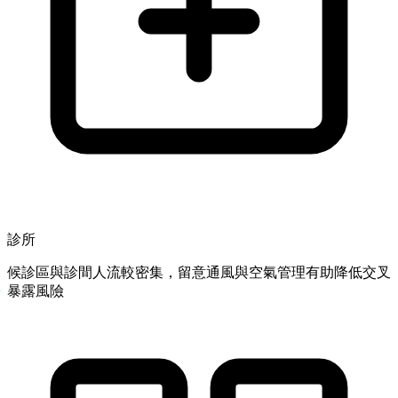
診所
候診區與診間人流較密集，留意通風與空氣管理有助降低交叉
暴露風險