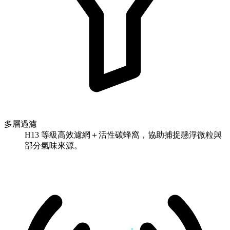
多層過濾
H13 等級高效濾網＋活性碳蜂窩，協助捕捉懸浮微粒與
部分氣味來源。