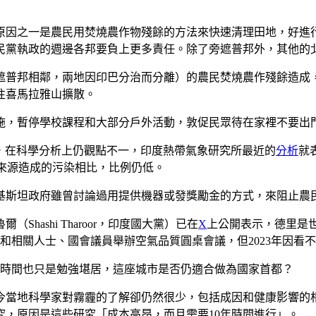
原因之一是農民用焚燒農作物殘餘的方法來快速清理田地，好進
民黨執政的週邊各邦要負上更多責任。除了旁遮普邦外，其他的北
遮普邦相鄰，兩地因印巴分治而分離）的農民焚燒農作殘餘造成
往喜馬拉雅山擴散。
施，暫停學校課程和大部分戶外活動，敦促民眾待在家裡不要出
區，在科學分析上仍觀點不一，印度熱帶氣象研究所最近的
分析
就
他來源造成的污染相比，比例仍低。
基斯坦政府雖曾討論過用提供機器或發獎勵金的方式，來阻止農
ashi Tharoor，印度國大黨）已在
X
上公開表示，德里是
家和相關人士、國會議員舉辦空氣品質圓桌會議，但2023年因
他時間也只是勉強堪居，這座城市是否仍適合做為國家首都？
今當地科學家對霧霾的了解卻仍然很少，包括成因和健康影響的相
研究，原因是這些研究「成本高昂，而且需要10年時間進行」。