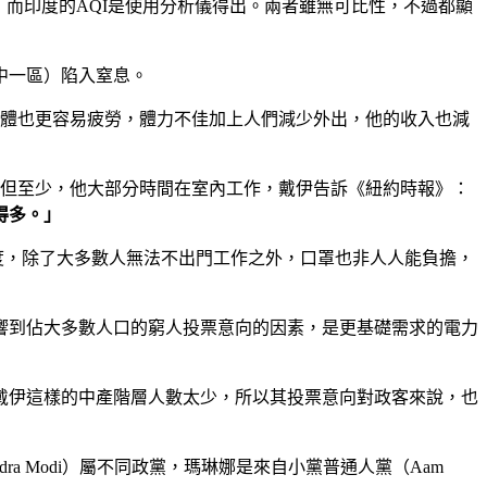
數據，而印度的AQI是使用分析儀得出。兩者雖無可比性，不過都顯
中一區）陷入窒息。
他的身體也更容易疲勞，體力不佳加上人們減少外出，他的收入也減
之間。但至少，他大部分時間在室內工作，戴伊告訴《紐約時報》：
得多。」
度，除了大多數人無法不出門工作之外，口罩也非人人能負擔，
響到佔大多數人口的窮人投票意向的因素，是更基礎需求的電力
戴伊這樣的中產階層人數太少，所以其投票意向對政客來說，也
a Modi）屬不同政黨，瑪琳娜是來自小黨普通人黨（Aam