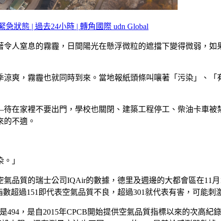
 過去24小時 | 轉角國際 udn Global
令人窒息的霧霾，日間陽光在懸浮微粒的遮擋下變得微弱，如果人
季涼爽，霧霾也就同時到來。當地報紙頭條叫嚷著「污染」、「
—待在家裡不要出門，學校也關閉、建築工程停工、柴油卡車被
來的不適。
染。」
品質的瑞士公司IQAir的數據，德里及週邊的大都會區在11月1
QI指數超過151即代表空氣品質不良，超過301就代表有害，可
則是494，是自2015年CPCB開始提供空氣品質指標以來的次高紀