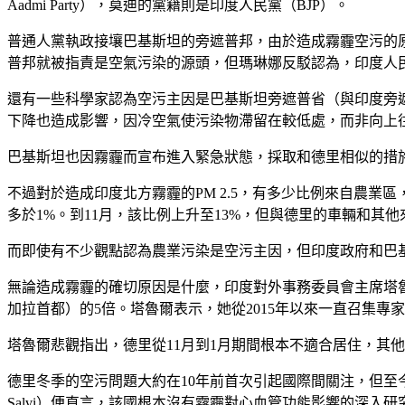
Aadmi Party），莫迪的黨籍則是印度人民黨（BJP）。
普通人黨執政接壤巴基斯坦的旁遮普邦，由於造成霧霾空污的
普邦就被指責是空氣污染的源頭，但瑪琳娜反駁認為，印度人
還有一些科學家認為空污主因是巴基斯坦旁遮普省（與印度旁
下降也造成影響，因冷空氣使污染物滯留在較低處，而非向上
巴基斯坦也因霧霾而宣布進入緊急狀態，採取和德里相似的措
不過對於造成印度北方霧霾的PM 2.5，有多少比例來自農業
多於1%。到11月，該比例上升至13%，但與德里的車輛和其
而即使有不少觀點認為農業污染是空污主因，但印度政府和巴
無論造成霧霾的確切原因是什麼，印度對外事務委員會主席塔魯爾（Sh
加拉首都）的5倍。塔魯爾表示，她從2015年以來一直召集專
塔魯爾悲觀指出，德里從11月到1月期間根本不適合居住，其
德里冬季的空污問題大約在10年前首次引起國際間關注，但至
Salvi）便直言，該國根本沒有霧霾對心血管功能影響的深入