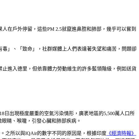
在戶外停留，這些PM 2.5就竄進鼻腔和肺部，幾乎可以嘗到
有毒」、「致命」，社群媒體上人們表達著失望和痛苦，問題卻
禁止進入德里，但依靠體力勞動維生的許多藍領階級，例如送貨
8日出現極度嚴重的空氣污染情形，廣袤地區的5,500萬人口所
能刺激眼睛、喉嚨，引發心臟和肺部疾病。
錄。之所以與IQAir的數字不同的原因是，根據印度
《經濟時報》