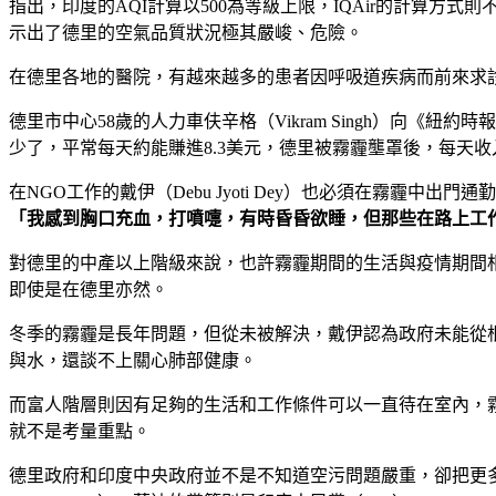
指出，印度的AQI計算以500為等級上限，IQAir的計算方
示出了德里的空氣品質狀況極其嚴峻、危險。
在德里各地的醫院，有越來越多的患者因呼吸道疾病而前來求
德里市中心58歲的人力車伕辛格（Vikram Singh）向
少了，平常每天約能賺進8.3美元，德里被霧霾壟罩後，每天收
在NGO工作的戴伊（Debu Jyoti Dey）也必須在霧
「我感到胸口充血，打噴嚏，有時昏昏欲睡，但那些在路上工
對德里的中產以上階級來說，也許霧霾期間的生活與疫情期間
即使是在德里亦然。
冬季的霧霾是長年問題，但從未被解決，戴伊認為政府未能從
與水，還談不上關心肺部健康。
而富人階層則因有足夠的生活和工作條件可以一直待在室內，
就不是考量重點。
德里政府和印度中央政府並不是不知道空污問題嚴重，卻把更多精力