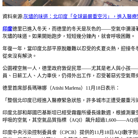
資料來源:
灰燼的味道：北印度「全球最嚴重空污」，進入醫療緊急狀態 |
印度
德里已進入冬天，而德里的冬天是灰色的——空氣中瀰漫著
灰燼的味道。如果開始跑步，短短幾分鐘內，就會呼吸困難。
年復一年，當印度北部平原脫離難以忍受的炙夏炎熱，迎接冬
從來沒有解決。
公園裡空無一人，德里政府敦促民眾——尤其是老人與小孩—
員、日薪工人、人力車伕，仍得外出工作，忍受著惡劣空氣帶
德里首席部長瑪琳娜（Atishi Marlena）11月18日表示：
「整個北印度已經進入醫療緊急狀態，許多城市正遭受嚴重污
印度北部和鄰國巴基斯坦已經受霧霾所擾長達數週，根據測量空氣
呼吸的空氣，其空氣品質指標（AQI）飆升超過1,600——A
印度中央污染控制委員會（CPCB）提供的11月18日AQI數字