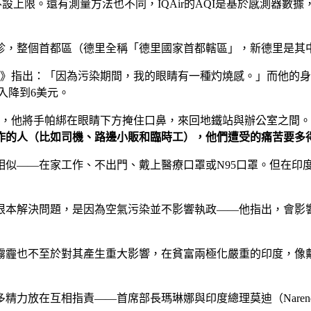
式則不設上限。還有測量方法也不同，IQAir的AQI是基於感測器
診，整個首都區（德里全稱「德里國家首都轄區」，新德里是其
《紐約時報》指出：「因為污染期間，我的眼睛有一種灼燒感。」而
入降到6美元。
霾中出門通勤，他將手帕綁在眼睛下方掩住口鼻，來回地鐵站與辦公室
作的人（比如司機、路邊小販和臨時工），他們遭受的痛苦要多
相似——在家工作、不出門、戴上醫療口罩或N95口罩。但在印
根本解決問題，是因為空氣污染並不影響執政——他指出，會影
霧霾也不至於對其產生重大影響，在貧富兩極化嚴重的印度，像
放在互相指責——首席部長瑪琳娜與印度總理莫迪（Narendr