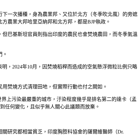
行下一次播種，身為農業邦、又位於北方（冬季吹北風）的旁遮
方農業大邦哈里亞納邦和北方邦，都是BJP執政。
，但巴基斯坦官員則指出印度的農民也會焚燒農田，而冬季氣溫
門。
表明，2024年10月，因焚燒稻稈而造成的空氣懸浮微粒比例只略
民用焚燒方式清理田地，但實際行動也付之闕如。
世界上污染最嚴重的城市，汙染程度幾乎是排名第二的達卡（孟
看不到任何變化，且似乎無人關心此議題而放棄。
關研究都相當貧乏，印度胸腔科協會的薩爾維醫師（Dr.