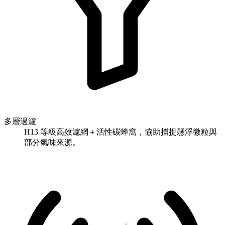
多層過濾
H13 等級高效濾網＋活性碳蜂窩，協助捕捉懸浮微粒與
部分氣味來源。