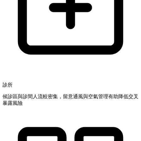
診所
候診區與診間人流較密集，留意通風與空氣管理有助降低交叉
暴露風險