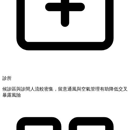
診所
候診區與診間人流較密集，留意通風與空氣管理有助降低交叉
暴露風險