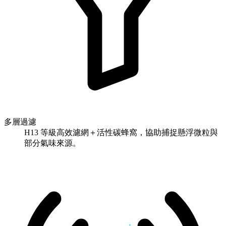
多層過濾
H13 等級高效濾網＋活性碳蜂窩，協助捕捉懸浮微粒與
部分氣味來源。