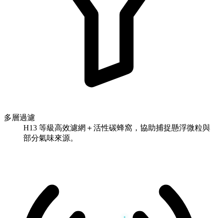
多層過濾
H13 等級高效濾網＋活性碳蜂窩，協助捕捉懸浮微粒與
部分氣味來源。