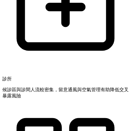
診所
候診區與診間人流較密集，留意通風與空氣管理有助降低交叉
暴露風險